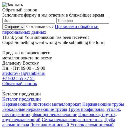
Обратный звонок
Заполните форму и мы ответим в ближайшее время
Соглашаюсь с
Правилами обработки
персональных данных
Thank you! Your submission has been received!
Oops! Something went wrong while submitting the form.
Продажа нержавеющего
металлопроката по всему
Дальнему Востоку
Пн. - Пт:
09:00 - 19:00
afedorov71@rambler.ru
+7 902 555 37 55
Обратный звонок
Каталог продукции
Каталог продукции
Нержавеющий листовой металлопрокат
Нержавеющие трубы
Зеркальные нержавеющие трубы
Труба профильная, уголок,
шестигранник, фланцы нержавеющие
Проволока, пруток,
круг нержавеющий
Сетка нержавеющая плетенная
Труба
алюминиевая
Лист алюминиевый
Уголок алюминиевый