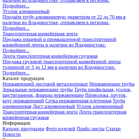
наличии во Владивостоке, отправляем в регионы.
Подробнее...
Уголок алюминиевый
Продаём трубу алюминиевую диаметром от 22 до 70 мм в
наличии во Владивостоке, отправляем в регионы.
Подробнее...
Транспортерная конвейерная лента
Продажа пищевой и промышленной транспортерной
конвейерной ленты в наличии во Владивостоке.
Подробнее...
Лента транспортерная конвейерная грузовая
Продажа грузовой транспортерной конвейерной ленты
толщиной от 3 до 12 мм в наличии во Владивостоке.
Подробнее...
Каталог продукции
Нержавеющий листовой металлопрокат
Нержавеющие трубы
Зеркальные нержавеющие трубы
Труба профильная, уголок,
шестигранник, фланцы нержавеющие
Проволока, пруток,
круг нержавеющий
Сетка нержавеющая плетенная
Труба
алюминиевая
Лист алюминиевый
Уголок алюминиевый
Транспортерная конвейерная лента
Лента транспортерная
конвейерная грузовая
Информация
Каталог продукции
Фото изделий
Прайс-листы
Статьи
Новости